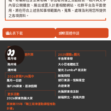
內容公開播放、展出或置入計畫相關網站、社群平台及平面使
用，將在符合上述告知事項範圍內，蒐集、處理及利用您所提供
之各項資料。
報名表下載
企業團體申請
活動
2026有氧巡迴列車
2025運動×觀光
萬丹場
半島單車祭
南州場
大小忍者體能王
潮州場
螢光 Zumba® 夜派對
藤風飛翔
2026屏東FUN風中
健行東源－恆騎星空
萬丹一日遊
舟遊東港
海FUN屏東、逐浪假期
光舞屏東夜派對
更多活動
藤躍屏北－與風共旅
2026屏東熱舞大賞
屏東縣115年「職工規律運動課程推動
計畫」