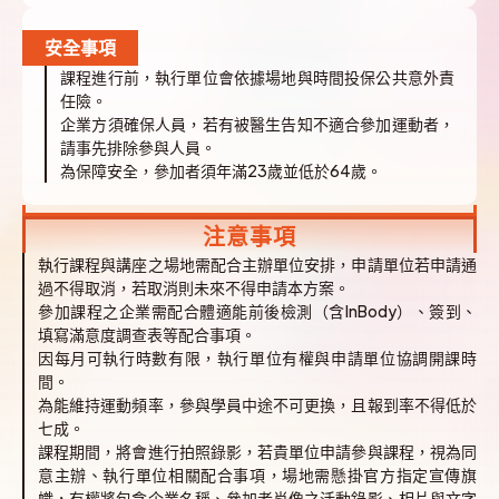
安全事項
課程進行前，執行單位會依據場地與時間投保公共意外責
任險。
企業方須確保人員，若有被醫生告知不適合參加運動者，
請事先排除參與人員。
為保障安全，參加者須年滿23歲並低於64歲。
注意事項
執行課程與講座之場地需配合主辦單位安排，申請單位若申請通
過不得取消，若取消則未來不得申請本方案。
參加課程之企業需配合體適能前後檢測（含InBody）、簽到、
填寫滿意度調查表等配合事項。
因每月可執行時數有限，執行單位有權與申請單位協調開課時
間。
為能維持運動頻率，參與學員中途不可更換，且報到率不得低於
七成。
課程期間，將會進行拍照錄影，若貴單位申請參與課程，視為同
意主辦、執行單位相關配合事項，場地需懸掛官方指定宣傳旗
幟，有權將包含企業名稱、參加者肖像之活動錄影、相片與文字