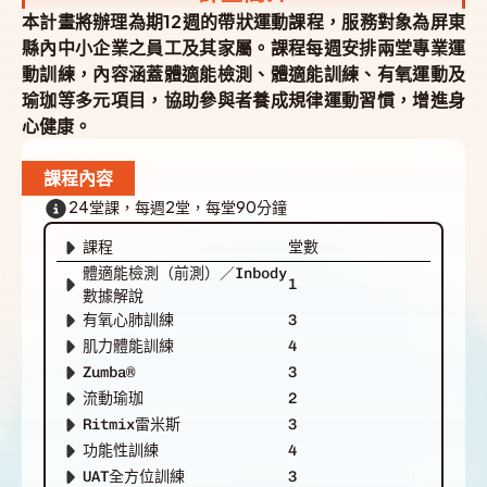
本計畫將辦理為期12週的帶狀運動課程，服務對象為屏東
縣內中小企業之員工及其家屬。課程每週安排兩堂專業運
動訓練，內容涵蓋體適能檢測、體適能訓練、有氧運動及
瑜珈等多元項目，協助參與者養成規律運動習慣，增進身
心健康。
課程內容
24堂課，每週2堂，每堂90分鐘
課程
堂數
體適能檢測（前測）／Inbody
1
數據解說
有氧心肺訓練
3
肌力體能訓練
4
Zumba®
3
流動瑜珈
2
Ritmix雷米斯
3
功能性訓練
4
UAT全方位訓練
3