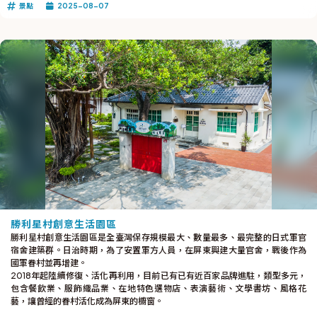
景點
2025-08-07
勝利星村創意生活園區
勝利星村創意生活園區是全臺灣保存規模最大、數量最多、最完整的日式軍官
宿舍建築群。日治時期，為了安置軍方人員，在屏東興建大量官舍，戰後作為
國軍眷村並再增建。
2018年起陸續修復、活化再利用，目前已有已有近百家品牌進駐，類型多元，
包含餐飲業、服飾織品業、在地特色選物店、表演藝術、文學書坊、風格花
藝，讓曾經的眷村活化成為屏東的櫥窗。