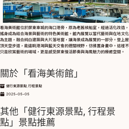
看海美術館位於屏東車城的海口港旁，原為老舊候船室，經過活化改造，
搖身成為結合海景與藝術的特色美術館。館內展覽以當代藝術與在地文化
為主題，融合純白建築與大片落地窗，讓海景成為展覽的一部分。登上屋
頂天空步道，能遠眺港灣與藍天交會的遼闊視野，彷彿置身畫中。這裡不
只是欣賞藝術的場域，更是感受屏東慢活節奏與海風魅力的療癒空間。
關於「看海美術館」
健行東源景點
,
行程景點
2025-05-05
其他「
健行東源景點
,
行程景
點
」景點推薦