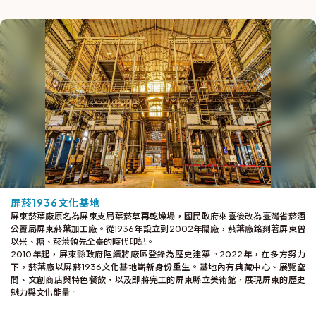
屏菸1936文化基地
屏東菸葉廠原名為屏東支局葉菸草再乾燥場，國民政府來臺後改為臺灣省菸酒
公賣局屏東菸葉加工廠。從1936年設立到2002年關廠，菸葉廠銘刻著屏東曾
以米、糖、菸葉領先全臺的時代印記。
2010年起，屏東縣政府陸續將廠區登錄為歷史建築。2022年，在多方努力
下，菸葉廠以屏菸1936文化基地嶄新身份重生。基地內有典藏中心、展覽空
間、文創商店與特色餐飲，以及即將完工的屏東縣立美術館，展現屏東的歷史
魅力與文化能量。