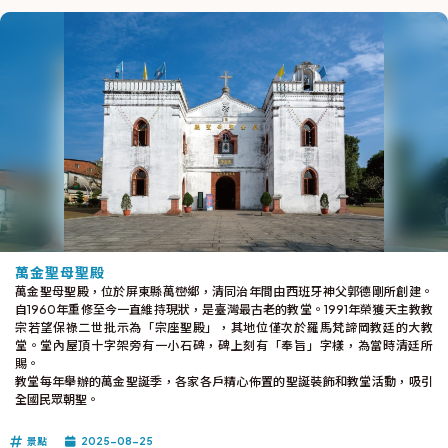
萬金聖母聖殿
萬金聖母聖殿，位於屏東縣萬巒鄉，清同治年間由西班牙神父郭德剛所創建。
自1960年重修至今一直維持現狀，是臺灣最古老的教堂。1991年榮獲天主教教
宗若望保祿二世批示為「宗座聖殿」，其地位僅次於羅馬梵諦岡教廷的大教
堂。堂內屋頂十字架旁有一小石碑，碑上刻有「奉旨」字樣，為當時清廷所
賜。
教堂每年舉辦的萬金聖誕季，各家各戶精心佈置的聖誕裝飾和教堂活動，吸引
全國民眾朝聖。
景點
2025-08-25