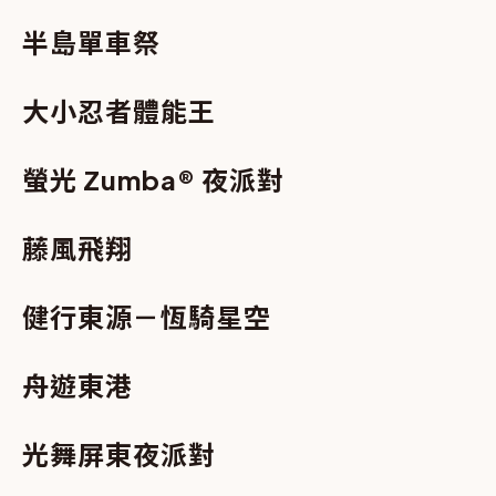
半島單車祭
大小忍者體能王
螢光 Zumba® 夜派對
藤風飛翔
健行東源－恆騎星空
舟遊東港
光舞屏東夜派對