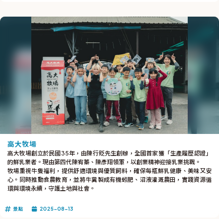
高大牧場
高大牧場創立於民國35年，由陳行貶先生創辦，全國首家獲「生產履歷認證」
的鮮乳業者。現由第四代陳宥蓁、陳彥翔領軍，以創業精神迎接乳業挑戰。
牧場重視牛隻福利，提供舒適環境與優質飼料，確保每瓶鮮乳健康、美味又安
心。同時推動食農教育，並將牛糞製成有機蚓肥、沼液灌溉農田，實踐資源循
環與環境永續，守護土地與社會。
景點
2025-08-13