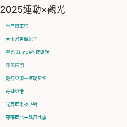
2025運動×觀光
半島單車祭
大小忍者體能王
螢光 Zumba® 夜派對
藤風飛翔
健行東源－恆騎星空
舟遊東港
光舞屏東夜派對
藤躍屏北－與風共旅