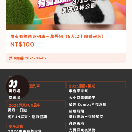
屏東有氧巡迴列車－萬丹場（5人以上團體報名）
NT$
100
團體
2026-03-02
活動
2026有氧巡迴列車
2025運動×觀光
萬丹場
半島單車祭
南州場
大小忍者體能王
螢光 Zumba® 夜派對
2026屏東FUN風中
萬丹一日遊
藤風飛翔
健行東源－恆騎星空
海FUN屏東、逐浪假期
舟遊東港
更多活動
光舞屏東夜派對
2026屏東熱舞大賞