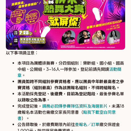
以下事項請注意：
本項目為團體排舞賽，分四個組別：樂齡組、國小組、國高
中組、公開組，3~16人一隊參加，登記前請先閱讀
活動簡
章
。
團員如跨不同組別參賽資格者，應以團員中年齡最高者之參
賽資格（組別最高）作為該團報名組別，不得跨組報名。
本活動採
先登記、後繳費
，
目前為登記階段
，最後參賽名單
以錄取公告為準
。
完成登記後，
請務必回傳參賽隊伍資料及海選影片
，未滿18
歲報名本活動也需繳交家長同意書（
點我下載空白同意
書
）。
公告錄取後，於繳費期限內前往
查報名／訂單
繳交保證金
1,000元，始可保留參賽資格。