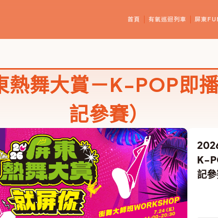
首頁
有氧巡迴列車
屏東FU
屏東熱舞大賞－K-POP即
記參賽）
20
K-
記參