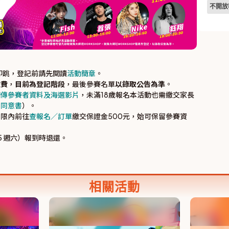
不開放
播即跳，登記前請先閱讀
活動簡章
。
繳費
，
目前為登記階段
，最後參賽名單
以錄取公告為準
。
回傳參賽者資料及海選影片
，未滿18歲報名本活動也需繳交家長
白同意書
）。
期限內前往
查報名／訂單
繳交保證金500元，始可保留參賽資
5 週六）報到時退還。
相關活動