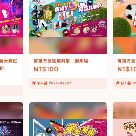
街舞大師班
屏東有氧巡迴列車－南州場
屏東有氧
NT$
100
NT$
1
課）
個人
2026-04-27
個人
2