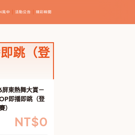
N風中
活動公告
精彩瞬間
播即跳（登
26屏東熱舞大賞－
POP即播即跳（登
賽）
NT$
0