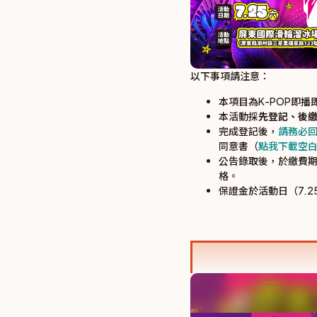
以下事項請注意：
本項目為K-POP即
本活動採
先登記、後
完成登記後，
請務必
同意書（
點我下載空
公告錄取後，於繳費
格。
保證金於活動日（7.2