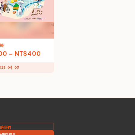
祭
00
–
NT$
400
025-04-03
絡我們