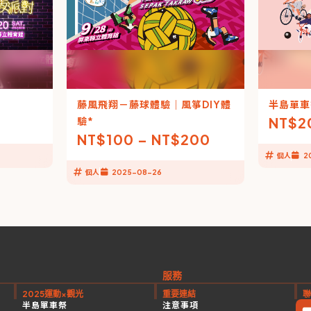
藤風飛翔－藤球體驗｜風箏DIY體
半島單車
NT$
2
驗*
NT$
100
–
NT$
200
個人
2
個人
2025-08-26
服務
2025運動×觀光
重要連結
聯
半島單車祭
注意事項