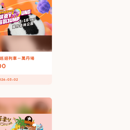
巡迴列車－萬丹場
00
026-03-02