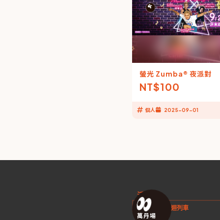
螢光 Zumba® 夜派對
NT$
100
個人
2025-09-01
活動
2026有氧巡迴列車
萬丹場